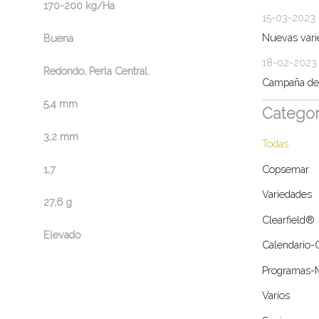
170-200 kg/Ha
15-03-2023
Nuevas var
Buena
18-02-2023
Redondo, Perla Central.
Campaña de 
5,4 mm
Categor
3,2 mm
Todas
Copsemar
1,7
Variedades
27,6 g
Clearfield®
Elevado
Calendario-
Programas-
Varios