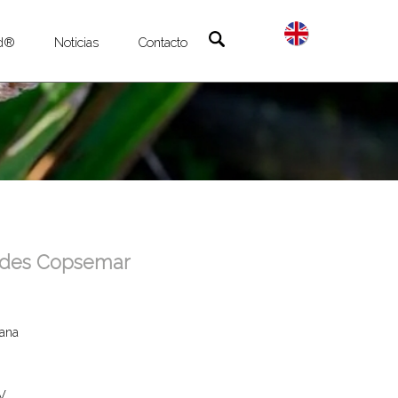
ld®
Noticias
Contacto
ades Copsemar
lana
V