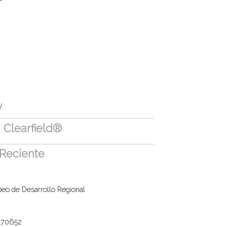
V
 Clearfield®
Reciente
eo de Desarrollo Regional
170652