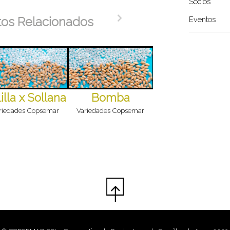
Socios
tos Relacionados
Eventos
illa x Sollana
Bomba
riedades Copsemar
Variedades Copsemar
Campanar P
Variedades Copsemar