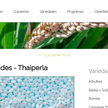
cio
Copsemar
Variedades
Programas
Clearfie
<<- Copsemar Inicio
des - Thaiperla
Varied
Albufera
Balilla x Sol
Bomba
Campanar P