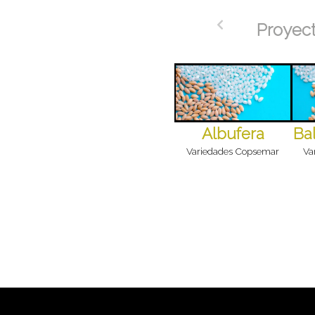
Proyec
Albufera
Bal
Variedades Copsemar
Va