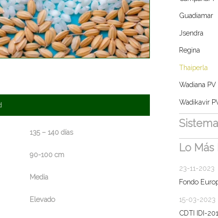
Guadiamar
Jsendra
Regina
Thaiperla
Wadiana PV
Wadikavir P
d
Sistema
135 – 140 días
Lo Más 
90-100 cm
23-11-2023
Media
Fondo Europ
15-03-2023
Elevado
CDTI IDI-20