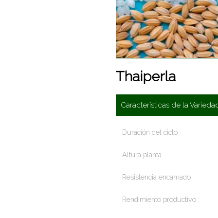
Thaiperla
Características de la Varieda
Duración del ciclo
Altura planta
Resistencia encamado
Rendimiento productivo